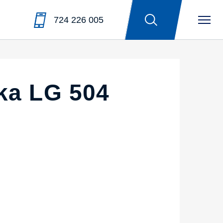
724 226 005
ska LG 504