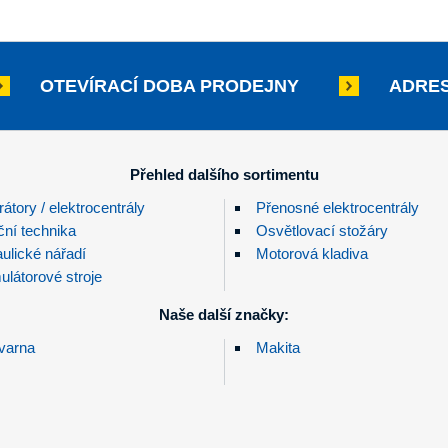
OTEVÍRACÍ DOBA PRODEJNY
ADRES
Přehled dalšího sortimentu
átory / elektrocentrály
Přenosné elektrocentrály
ční technika
Osvětlovací stožáry
ulické nářadí
Motorová kladiva
látorové stroje
Naše další značky:
varna
Makita