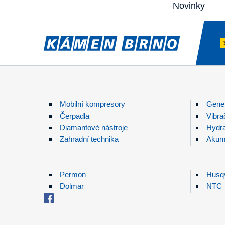
Novinky
Mobilní kompresory
Gener
Čerpadla
Vibra
Diamantové nástroje
Hydra
Zahradní technika
Akumu
Permon
Husq
Dolmar
NTC