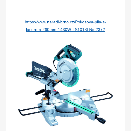
https://www.naradi-brno.cz/Pokosova-pila-s-
laserem-260mm-1430W-LS1018LN/d2372