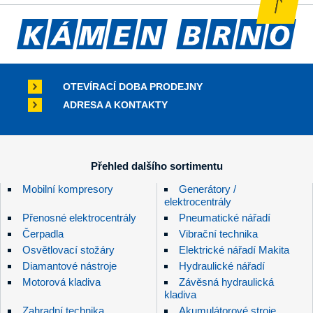
OTEVÍRACÍ DOBA PRODEJNY
ADRESA A KONTAKTY
Přehled dalšího sortimentu
Mobilní kompresory
Generátory /
elektrocentrály
Přenosné elektrocentrály
Pneumatické nářadí
Čerpadla
Vibrační technika
Osvětlovací stožáry
Elektrické nářadí Makita
Diamantové nástroje
Hydraulické nářadí
Motorová kladiva
Závěsná hydraulická
kladiva
Zahradní technika
Akumulátorové stroje