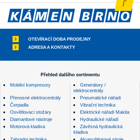
OTEVÍRACÍ DOBA PRODEJNY
ADRESA A KONTAKTY
Přehled dalšího sortimentu
Mobilní kompresory
Generátory /
elektrocentrály
Přenosné elektrocentrály
Pneumatické nářadí
Čerpadla
Vibrační technika
Osvětlovací stožáry
Elektrické nářadí Makita
Diamantové nástroje
Hydraulické nářadí
Motorová kladiva
Závěsná hydraulická
kladiva
Zahradní technika
Akumulátorové stroje