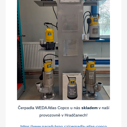
Čerpadla WEDA Atlas Copco u nás
skladem
v naší
provozovně v Hradčanech!
https://www.naradi-brno.cz/cerpadla-atlas-copco