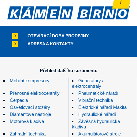
OTEVÍRACÍ DOBA PRODEJNY
ADRESA A KONTAKTY
Přehled dalšího sortimentu
Mobilní kompresory
Generátory /
elektrocentrály
Přenosné elektrocentrály
Pneumatické nářadí
Čerpadla
Vibrační technika
Osvětlovací stožáry
Elektrické nářadí Makita
Diamantové nástroje
Hydraulické nářadí
Motorová kladiva
Závěsná hydraulická
kladiva
Zahradní technika
Akumulátorové stroje