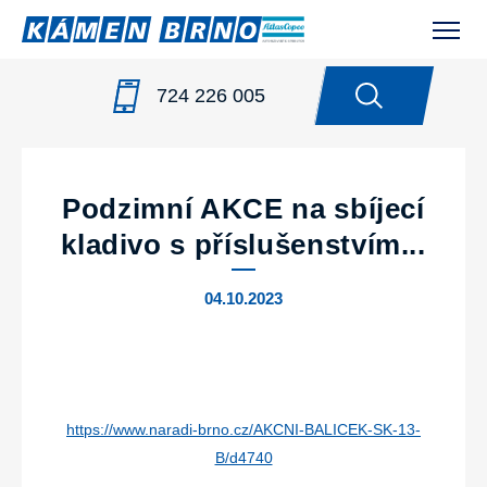
724 226 005
NOVINKY
/
PODZIMNÍ AKCE NA SBÍJECÍ KLADIVO S
PŘÍSLUŠENSTVÍM...
Podzimní AKCE na sbíjecí
kladivo s příslušenstvím...
04.10.2023
https://www.naradi-brno.cz/AKCNI-BALICEK-SK-13-
B/d4740