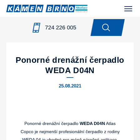
724 226 005
NOVINKY
/
PONORNÉ DRENÁŽNÍ ČERPADLO WEDA
D04N
Ponorné drenážní čerpadlo
WEDA D04N
25.08.2021
Ponorné drenážní čerpadlo
WEDA D04N
Atlas
Copco je nejmenší profesionální čerpadlo z rodiny
WEDA 04 je vhodné pro méně náročné aplikace.