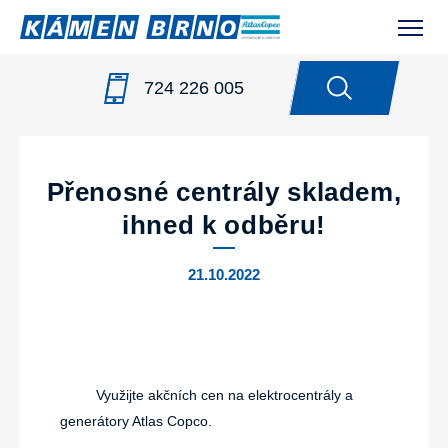
724 226 005
NOVINKY
/
PŘENOSNÉ CENTRÁLY SKLADEM, IHNED K
ODBĚRU!
Přenosné centrály skladem,
ihned k odběru!
21.10.2022
Využijte akčních cen na elektrocentrály a
generátory Atlas Copco.