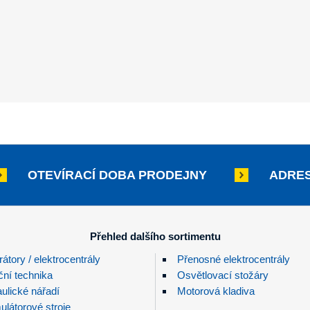
OTEVÍRACÍ DOBA PRODEJNY
ADRES
Přehled dalšího sortimentu
átory / elektrocentrály
Přenosné elektrocentrály
ční technika
Osvětlovací stožáry
ulické nářadí
Motorová kladiva
látorové stroje