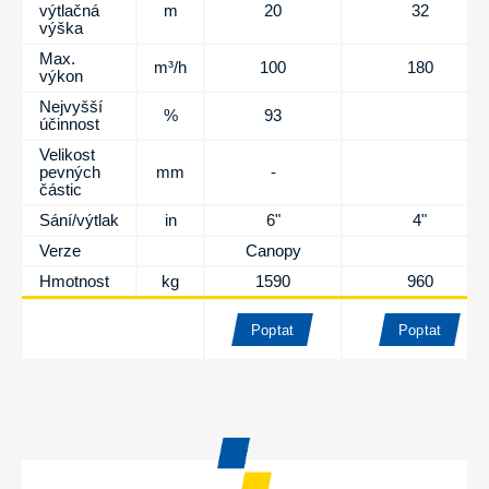
výtlačná
m
20
32
výška
Max.
m³/h
100
180
výkon
Nejvyšší
%
93
6
účinnost
Velikost
pevných
mm
-
5
částic
Sání/výtlak
in
6"
4"
Verze
Canopy
Hmotnost
kg
1590
960
Poptat
Poptat