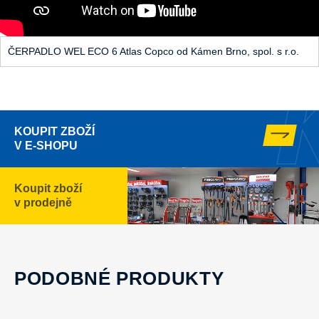
ČERPADLO WEL ECO 6 Atlas Copco od Kámen Brno, spol. s r.o.
KOUPIT ZBOŽÍ
V E-SHOPU
Koupit zboží
v prodejně
PODOBNÉ PRODUKTY