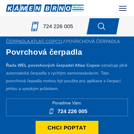
724 226 005
ČERPADLA ATLAS COPCO
/
POVRCHOVÁ ČERPADLA
Povrchová čerpadla
Řada WEL povrchových čerpadel Atlas Copco
označuje plně
automatická čerpadla s rychlým samonasáváním. Tato
povrchová čepadla mohou být použita pro aplikace s čerpací
jehlou a vysokým průtokem.
Poradíme Vám:
724 226 005
CHCI POPTAT