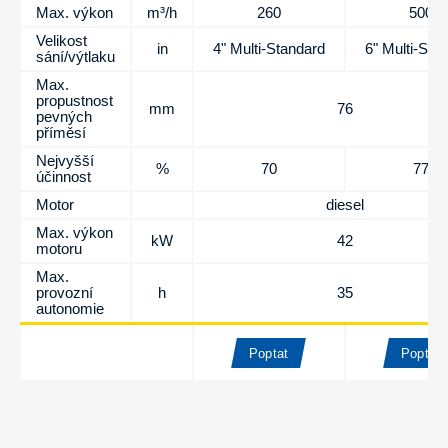
Max. výkon
m³/h
260
500
Velikost
in
4" Multi-Standard
6" Multi-Sta
sání/výtlaku
Max.
propustnost
mm
76
pevných
příměsí
Nejvyšší
%
70
77
účinnost
Motor
diesel
Max. výkon
kW
42
motoru
Max.
provozní
h
35
autonomie
Poptat
Poptat