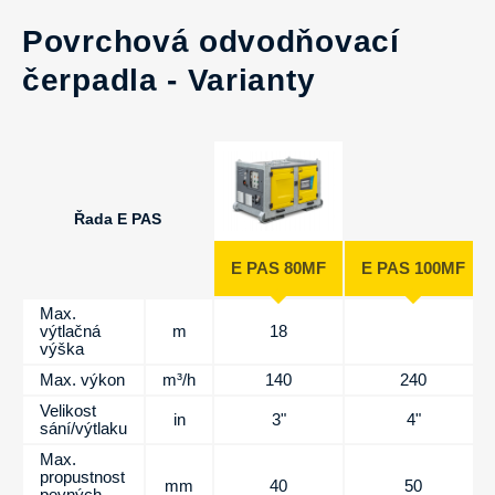
Povrchová odvodňovací
čerpadla - Varianty
Řada E PAS
E PAS 80MF
E PAS 100MF
Max.
výtlačná
m
18
30
výška
Max. výkon
m³/h
140
240
Velikost
in
3"
4"
sání/výtlaku
Max.
propustnost
mm
40
50
pevných