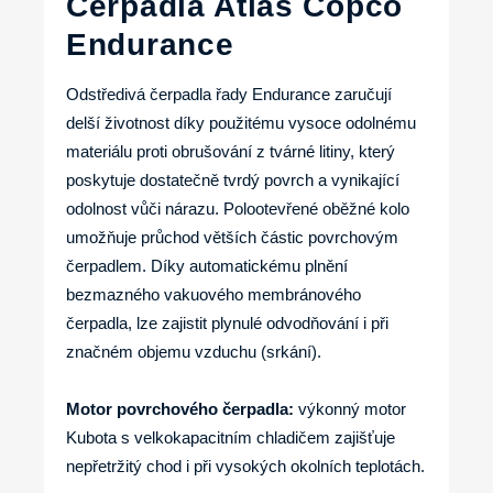
Čerpadla Atlas Copco
Endurance
Odstředivá čerpadla řady Endurance zaručují
delší životnost díky použitému vysoce odolnému
materiálu proti obrušování z tvárné litiny, který
poskytuje dostatečně tvrdý povrch a vynikající
odolnost vůči nárazu. Polootevřené oběžné kolo
umožňuje průchod větších částic povrchovým
čerpadlem. Díky automatickému plnění
bezmazného vakuového membránového
čerpadla, lze zajistit plynulé odvodňování i při
značném objemu vzduchu (srkání).
Motor povrchového čerpadla:
výkonný motor
Kubota s velkokapacitním chladičem zajišťuje
nepřetržitý chod i při vysokých okolních teplotách.