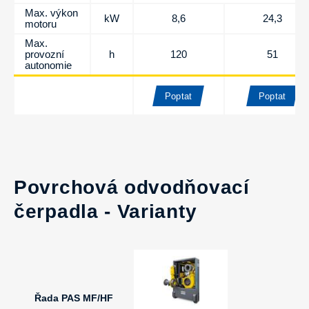
Max. výkon
kW
8,6
24,3
motoru
Max.
provozní
h
120
51
autonomie
Poptat
Poptat
Povrchová odvodňovací
čerpadla - Varianty
Řada PAS MF/HF