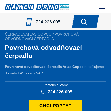
724 226 005
ČERPADLA ATLAS COPCO
/
POVRCHOVÁ
ODVODŇOVACÍ ČERPADLA
Povrchová odvodňovací
čerpadla
Povrchová odvodňovací čerpadla Atlas Copco
rozdělujeme
do řady PAS a řady VAR.
Poradíme Vám:
724 226 005
CHCI POPTAT