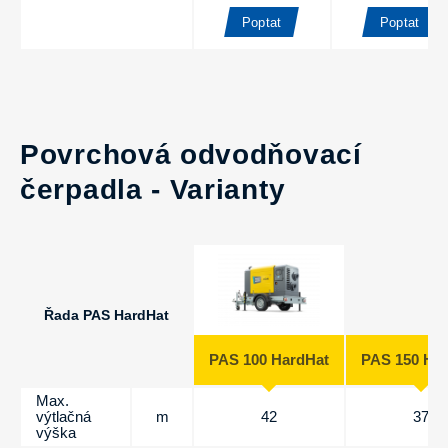
Poptat
Poptat
Povrchová odvodňovací
čerpadla - Varianty
Řada PAS HardHat
PAS 100 HardHat
PAS 150 Ha
Max.
výtlačná
m
42
37
výška