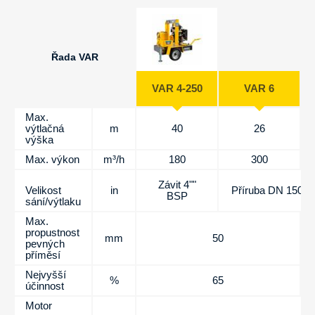
Řada VAR
VAR 4-250
VAR 6
Max.
výtlačná
m
40
26
výška
Max. výkon
m³/h
180
300
Závit 4""
Velikost
in
Příruba DN 150 D.I
BSP
sání/výtlaku
Max.
propustnost
mm
50
pevných
příměsí
Nejvyšší
%
65
účinnost
Motor