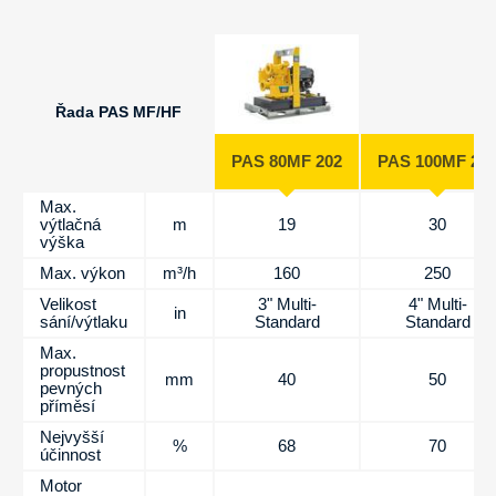
Řada PAS MF/HF
PAS 80MF 202
PAS 100MF 25
Max.
výtlačná
m
19
30
výška
Max. výkon
m³/h
160
250
Velikost
3" Multi-
4" Multi-
in
sání/výtlaku
Standard
Standard
Max.
propustnost
mm
40
50
pevných
příměsí
Nejvyšší
%
68
70
účinnost
Motor