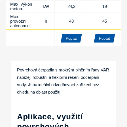
Max. výkon
kW
24,3
19
motoru
Max.
provozní
h
48
45
autonomie
Poptat
Poptat
Povrchová čerpadla s mokrým plněním řady VAR
nabízejí robustní a flexibilní řešení odčerpání
vody. Jsou ideální odvodňovací zařízení bez
ohledu na oblast použití.
Aplikace, využití
povrchových