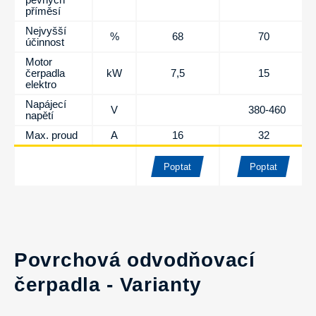
příměsí
Nejvyšší
%
68
70
účinnost
Motor
čerpadla
kW
7,5
15
elektro
Napájecí
V
380-460
napětí
Max. proud
A
16
32
Poptat
Poptat
Povrchová odvodňovací
čerpadla - Varianty