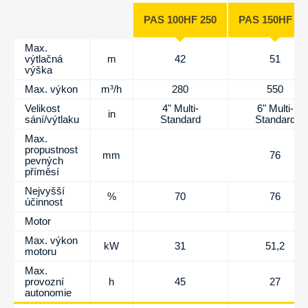
PAS 100HF 250
PAS 150HF 31
Max.
výtlačná
m
42
51
výška
Max. výkon
m³/h
280
550
Velikost
4" Multi-
6" Multi-
in
sání/výtlaku
Standard
Standard
Max.
propustnost
mm
76
pevných
příměsí
Nejvyšší
%
70
76
účinnost
Motor
Max. výkon
kW
31
51,2
motoru
Max.
provozní
h
45
27
autonomie